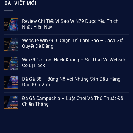
BÀI VIẾT MỚI
Review Chi Tiết Vì Sao WIN79 Được Yêu Thích
Nhất Hiện Nay
Website Win79 Bị Chặn Thì Làm Sao – Cách Giải
Quyết Dễ Dàng
Win79 Có Tool Hack Không – Sự Thật Về Website
Có Bị Hack
Đá Gà 88 – Bùng Nổ Với Những Sân Đấu Hàng
Đầu Khu Vực
Đá Gà Campuchia – Luật Chơi Và Thủ Thuật Để
Chiến Thắng