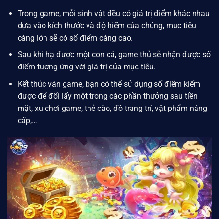
Trong game, mỗi sinh vật đều có giá trị điểm khác nhau
dựa vào kích thước và độ hiếm của chúng, mục tiêu
càng lớn sẽ có số điểm càng cao.
Sau khi hạ được một con cá, game thủ sẽ nhận được số
điểm tương ứng với giá trị của mục tiêu.
Kết thúc ván game, bạn có thể sử dụng số điểm kiếm
được để đổi lấy một trong các phần thưởng sau tiền
mặt, xu chơi game, thẻ cào, đồ trang trí, vật phẩm nâng
cấp,…