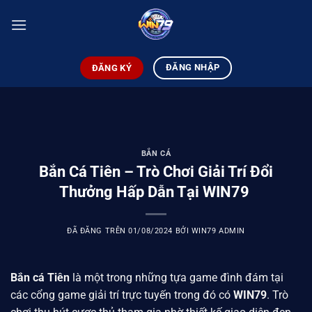
Chuyển
đến
nội
dung
ĐĂNG NHẬP
ĐĂNG KÝ
BẮN CÁ
Bắn Cá Tiên – Trò Chơi Giải Trí Đổi
Thưởng Hấp Dẫn Tại WIN79
ĐÃ ĐĂNG TRÊN
01/08/2024
BỞI
WIN79 ADMIN
Bắn cá Tiên
là một trong những tựa game đình đám tại
các cổng game giải trí trực tuyến trong đó có
WIN79
. Trò