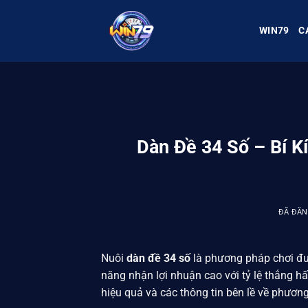
Chuyển
đến
WIN79
C
nội
dung
Dàn Đề 34 Số – Bí K
ĐÃ ĐĂ
Nuôi
dàn đề 34 số
là phương pháp chơi đư
năng nhận lợi nhuận cao với tỷ lệ thắng hấ
hiệu quả và các thông tin bên lề về phươ