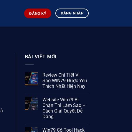
ĐĂNG NHẬP
ĐĂNG KÝ
BÀI VIẾT MỚI
Review Chi Tiết Vì
Sao WIN79 Được Yêu
Thích Nhất Hiện Nay
Website Win79 Bị
Chặn Thì Làm Sao –
hả
Cách Giải Quyết Dễ
Dàng
Win79 Có Tool Hack