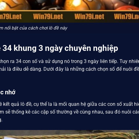
m nổi bật của cách chơi lô đề này
ề 34 khung 3 ngày chuyên nghiệp
ọn ra 34 con số và sử dụng nó trong 3 ngày liên tiếp. Tuy nhiê
hải là điều dễ dàng. Dưới đây là những cách chọn số để nuôi đ
ạc nhớ
 kết quả lô đề, cụ thể la là mối quan hệ giữa các con số xuất hi
m sẽ thống kê các cặp số thường về cùng nhau, sau đó nuôi cá
g.