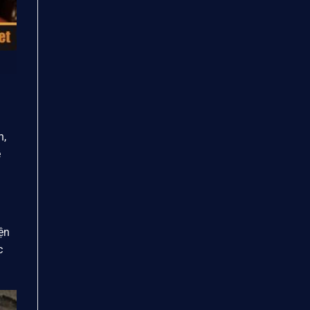
n,
ề
ện
c