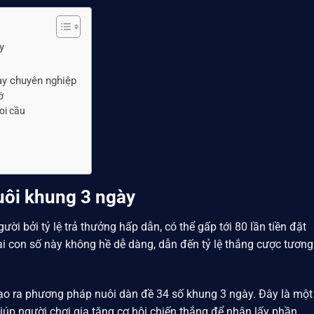
y
ày chuyên nghiệp
ớ
oi cầu
nuôi khung 3 ngày
ời bởi tỷ lệ trả thưởng hấp dẫn, có thể gấp tới 80 lần tiền đặt
ai con số này không hề dễ dàng, dẫn đến tỷ lệ thắng cược tương
tạo ra phương pháp nuôi dàn đề 34 số khung 3 ngày. Đây là một
giúp người chơi gia tăng cơ hội chiến thắng để nhận lấy phần