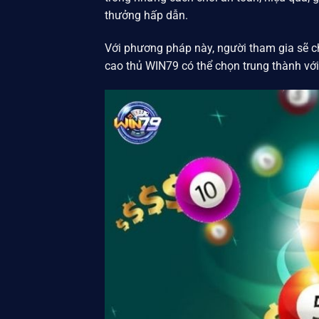
thưởng hấp dẫn.
Với phương pháp này, người tham gia sẽ c
cao thủ WIN79 có thể chọn trung thành với