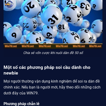
Chia sẻ vốn cược khi nuôi dàn đề 50 số
Một số các phương pháp soi cầu dành cho
newbie
Mọi người thường vận dụng kinh nghiệm để soi ra dàn đề
chính xác. Nếu bạn là người mới, hãy theo dõi những cách
dưới đây của WIN79.
Phương pháp chẵn lẻ