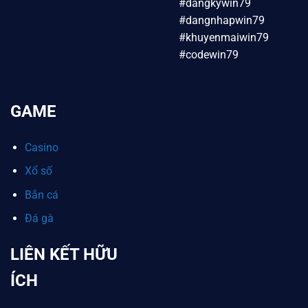
#dangkywin79
#dangnhapwin79
#khuyenmaiwin79
#codewin79
GAME
Casino
Xổ số
Bắn cá
Đá gà
LIÊN KẾT HỮU
ÍCH