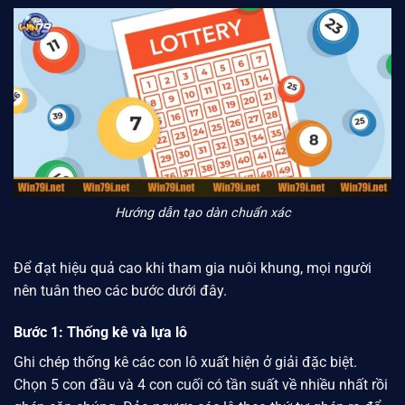
Hướng dẫn tạo dàn chuẩn xác
Để đạt hiệu quả cao khi tham gia nuôi khung, mọi người
nên tuân theo các bước dưới đây.
Bước 1: Thống kê và lựa lô
Ghi chép thống kê các con lô xuất hiện ở giải đặc biệt.
Chọn 5 con đầu và 4 con cuối có tần suất về nhiều nhất rồi