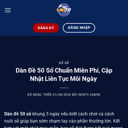
Chuyển
đến
nội
dung
ĐĂNG NHẬP
ĐĂNG KÝ
XỔ SỐ
Dàn Đề 50 Số Chuẩn Miễn Phí, Cập
Nhật Liên Tục Mỗi Ngày
ĐÃ ĐĂNG TRÊN
01/08/2024
BỞI
WIN79 ADMIN
Dàn đề 50 số
khung 3 ngày nếu biết cách chơi và cách
nuôi sẽ giúp bạn sớm chạm tay vào phần thưởng lớn. Kết