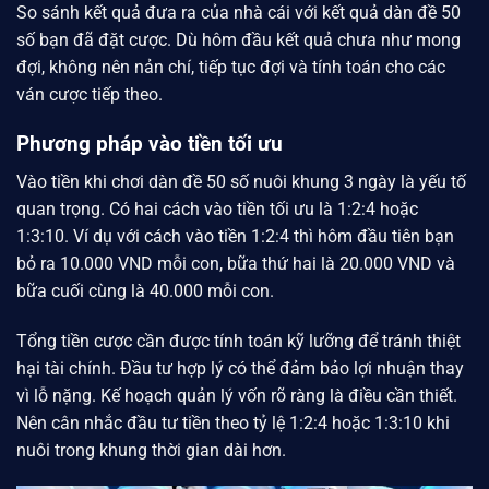
So sánh kết quả đưa ra của nhà cái với kết quả
dàn đề 50
số
bạn đã đặt cược. Dù hôm đầu kết quả chưa như mong
đợi, không nên nản chí, tiếp tục đợi và tính toán cho các
ván cược tiếp theo.
Phương pháp vào tiền tối ưu
Vào tiền khi chơi
dàn đề 50 số
nuôi khung 3 ngày là yếu tố
quan trọng. Có hai cách vào tiền tối ưu là 1:2:4 hoặc
1:3:10. Ví dụ với cách vào tiền 1:2:4 thì hôm đầu tiên bạn
bỏ ra 10.000 VND mỗi con, bữa thứ hai là 20.000 VND và
bữa cuối cùng là 40.000 mỗi con.
Tổng tiền cược cần được tính toán kỹ lưỡng để tránh thiệt
hại tài chính. Đầu tư hợp lý có thể đảm bảo lợi nhuận thay
vì lỗ nặng. Kế hoạch quản lý vốn rõ ràng là điều cần thiết.
Nên cân nhắc đầu tư tiền theo tỷ lệ 1:2:4 hoặc 1:3:10 khi
nuôi trong khung thời gian dài hơn.